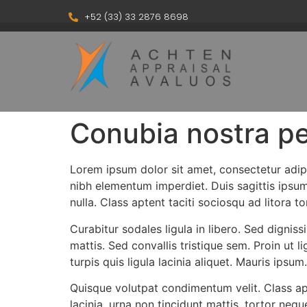
+52 (33) 33 2876 8698
Conubia nostra p
Lorem ipsum dolor sit amet, consectetur adipis
nibh elementum imperdiet. Duis sagittis ipsu
nulla. Class aptent taciti sociosqu ad litora 
Curabitur sodales ligula in libero. Sed dignis
mattis. Sed convallis tristique sem. Proin ut li
turpis quis ligula lacinia aliquet. Mauris ipsu
Quisque volutpat condimentum velit. Class ap
lacinia, urna non tincidunt mattis, tortor nequ