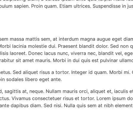
bulum sapien. Proin quam. Etiam ultrices. Suspendisse in ju
, sem massa mattis sem, at interdum magna augue eget diam
 Morbi lacinia molestie dui. Praesent blandit dolor. Sed non
sis laoreet. Donec lacus nunc, viverra nec, blandit vel, ege
abitur sit amet mauris. Morbi in dui quis est pulvinar ullamco
etus. Sed aliquet risus a tortor. Integer id quam. Morbi mi. Q
oin sodales libero eget ante.
sagittis at, neque. Nullam mauris orci, aliquet et, iaculis et, 
ctus. Vivamus consectetuer risus et tortor. Lorem ipsum dolo
 ante dapibus diam. Sed nisi. Nulla quis sem at nibh element